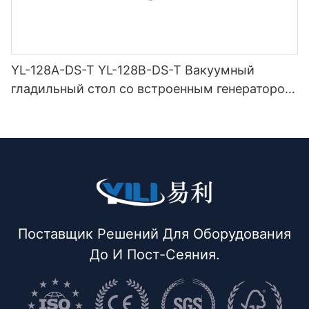
YL-128A-DS-T YL-128B-DS-T Вакуумный
гладильный стол со встроенным генератором
ниток (с дымоходом и вешалкой для утюга) с
двойной защелкой
Поставщик Решений Для Оборудования
До И Пост-Сеяния.