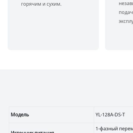
незав
горячим и сухим.
подач
экспл
Модель
YL-128A-DS-T
1-фазный перем
Источник питания