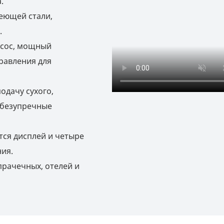
.
еющей стали,
.
асос, мощный
равления для
одачу сухого,
я безупречные
ся дисплей и четыре
ия.
прачечных, отелей и