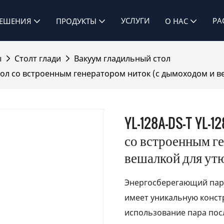
УСЛУГИ
РА
ЕШЕНИЯ
ПРОДУКТЫ
О НАС
ы
Столт глади
Вакуум гладильный стол
тол со встроенным генератором ниток (с дымоходом и в
YL-128A-DS-T YL-
со встроенным г
вешалкой для утю
Энергосберегающий паро
имеет уникальную конс
использование пара посл