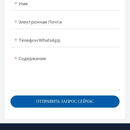
Имя
емкости.
4. Мощная функция
обдува горячим воздухом
Электронная Почта
(время обдува можно
регулировать) 、
Телефон/WhatsApp
Автоматический
Содержание
ОТПРАВИТЬ ЗАПРОС СЕЙЧАС