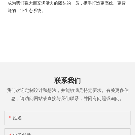
成为我们强大而充满活力的团队的一员，携手打造更高效、更智
能的工业生态系统。
联系我们
我们欢迎定制设计和想法，并能够满足特定要求。有关更多信
息，请访问网站或直接与我们联系，并附有问题或询问。
姓名