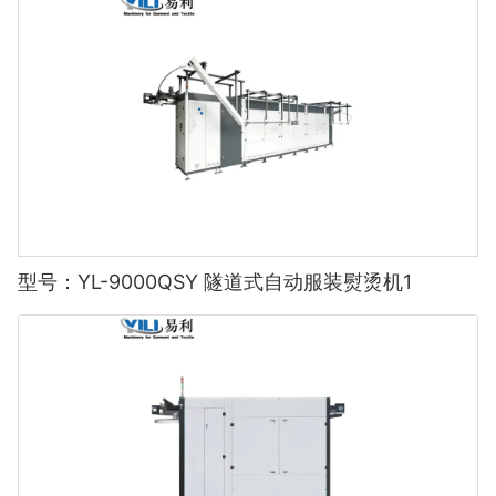
型号：YL-9000QSY 隧道式自动服装熨烫机1