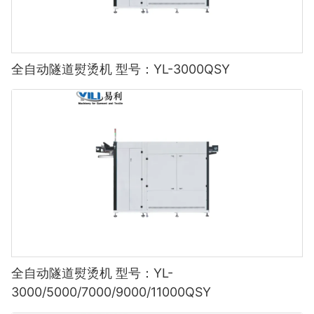
全自动隧道熨烫机 型号：YL-3000QSY
全自动隧道熨烫机 型号：YL-
3000/5000/7000/9000/11000QSY