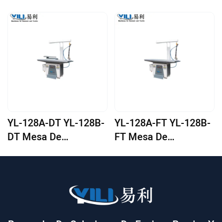
YL-128A-DT YL-128B-
YL-128A-FT YL-128B-
DT Mesa De
FT Mesa De
Planchado Al Vacío
Planchado Al Vacío
Con Generador De
Con Generador De
Vapor Incorporado
Vapor Incorporado
(con Chimenea Y
(con Chimenea Y
Colgador De Plancha)
Colgador De Plancha)
De Una Sola Pieza
Mesa Cuadrada