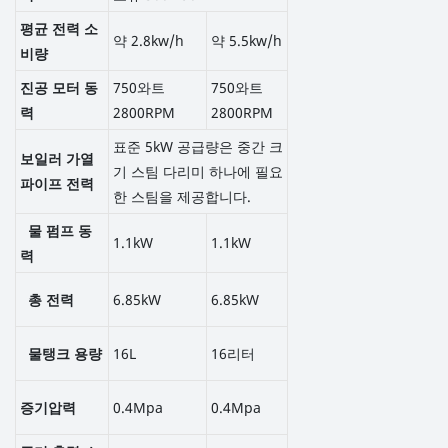
평균 전력 소
약 2.8kw/h
약 5.5kw/h
비량
진공 모터 동
750와트
750와트
력
2800RPM
2800RPM
표준 5kW 공급량은 중간 크
보일러 가열
기 스팀 다리미 하나에 필요
파이프 전력
한 스팀을 제공합니다.
물 펌프 동
1.1kW
1.1kW
력
총 전력
6.85kW
6.85kW
물탱크 용량
16L
16리터
증기압력
0.4Mpa
0.4Mpa