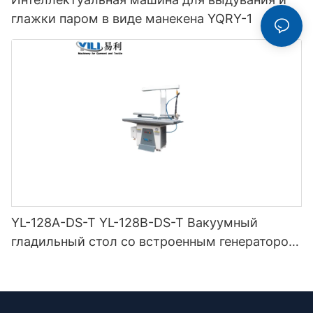
глажки паром в виде манекена YQRY-1
YL-128A-DS-T YL-128B-DS-T Вакуумный
гладильный стол со встроенным генератором
ниток (с дымоходом и вешалкой для утюга) с
двойной защелкой