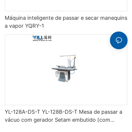
Máquina inteligente de passar e secar manequins
a vapor YQRY-1
YL-128A-DS-T YL-128B-DS-T Mesa de passar a
vácuo com gerador Setam embutido (com
chaminé e suporte para ferro) de dupla função