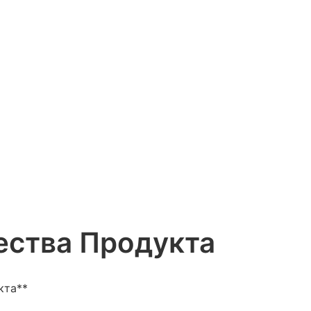
ства Продукта
кта**