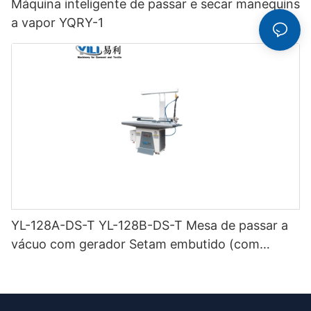
Máquina inteligente de passar e secar manequins
a vapor YQRY-1
YL-128A-DS-T YL-128B-DS-T Mesa de passar a
vácuo com gerador Setam embutido (com
chaminé e suporte para ferro) de dupla função