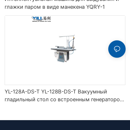
глажки паром в виде манекена YQRY-1
YL-128A-DS-T YL-128B-DS-T Вакуумный
гладильный стол со встроенным генератором
ниток (с дымоходом и вешалкой для утюга) с
двойной защелкой