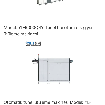
Model: YL-9000QSY Tünel tipi otomatik giysi
ütüleme makinesi1
Otomatik tünel ütüleme makinesi Model: YL-