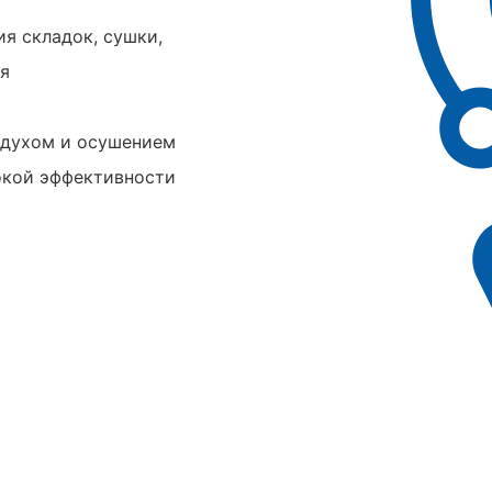
я складок, сушки,
ия
здухом и осушением
окой эффективности