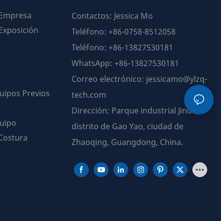
 Empresa
Contactos: Jessica Mo
 Exposición
Teléfono: +86-0758-8512058
Teléfono: +86-13827530181
WhatsApp: +86-13827530181
Correo electrónico:
jessicamo@ylzq-
uipos Previos
tech.com
Dirección: Parque industrial Jindu,
uipo
distrito de Gao Yao, ciudad de
 Costura
Zhaoqing, Guangdong, China.