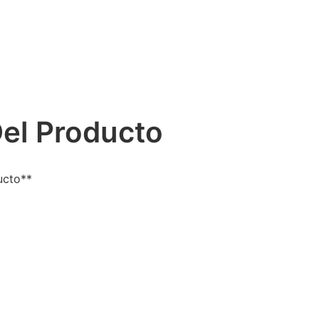
Del Producto
ucto**