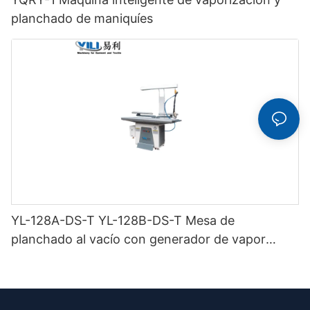
planchado de maniquíes
YL-128A-DS-T YL-128B-DS-T Mesa de
planchado al vacío con generador de vapor
incorporado (con chimenea y colgador de
plancha) doble buck