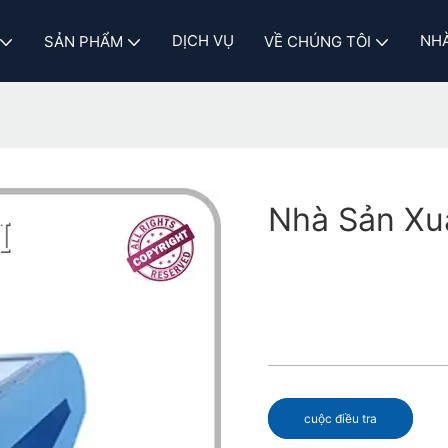
DỊCH VỤ
NHÀ
SẢN PHẨM
VỀ CHÚNG TÔI
Nhà Sản Xuấ
cuộc điều tra