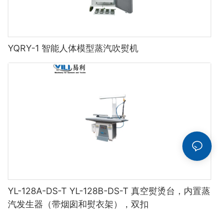
YQRY-1 智能人体模型蒸汽吹熨机
YL-128A-DS-T YL-128B-DS-T 真空熨烫台，内置蒸
汽发生器（带烟囱和熨衣架），双扣