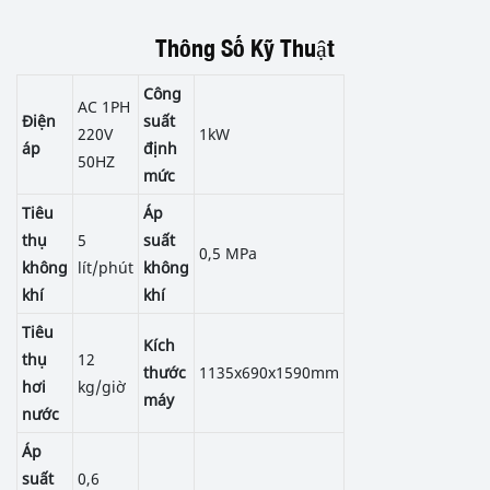
Thông Số Kỹ Thuật
Công
AC 1PH
Điện
suất
220V
1kW
áp
định
50HZ
mức
Tiêu
Áp
thụ
5
suất
0,5 MPa
không
lít/phút
không
khí
khí
Tiêu
Kích
thụ
12
thước
1135x690x1590mm
hơi
kg/giờ
máy
nước
Áp
suất
0,6