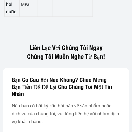
hơi
MPa
nước
Liên Lạc Với Chúng Tôi Ngay
Chúng Tôi Muốn Nghe Từ Bạn!
Bạn Có Câu Hỏi Nào Không? Chào Mừng
Bạn Đến Để Để Lại Cho Chúng Tôi Một Tin
Nhắn
Nếu bạn có bất kỳ câu hỏi nào về sản phẩm hoặc
dịch vụ của chúng tôi, vui lòng liên hệ với nhóm dịch
vụ khách hàng.