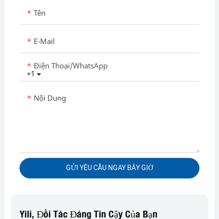
Tên
E-Mail
Điện Thoại/WhatsApp
+1
Nội Dung
GỬI YÊU CẦU NGAY BÂY GIỜ
Yili, Đối Tác Đáng Tin Cậy Của Bạn