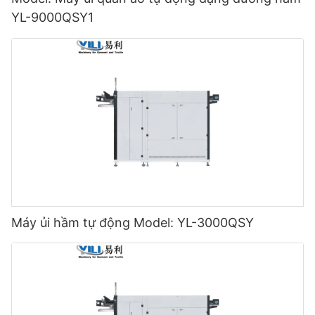
YL-9000QSY1
Máy ủi hầm tự động Model: YL-3000QSY