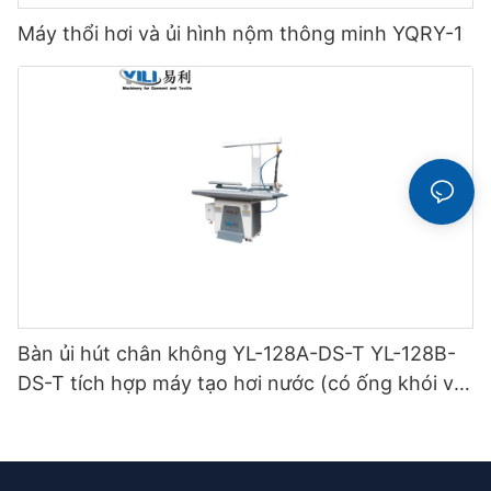
Máy thổi hơi và ủi hình nộm thông minh YQRY-1
Bàn ủi hút chân không YL-128A-DS-T YL-128B-
DS-T tích hợp máy tạo hơi nước (có ống khói và
giá treo bàn ủi) loại hai tầng.