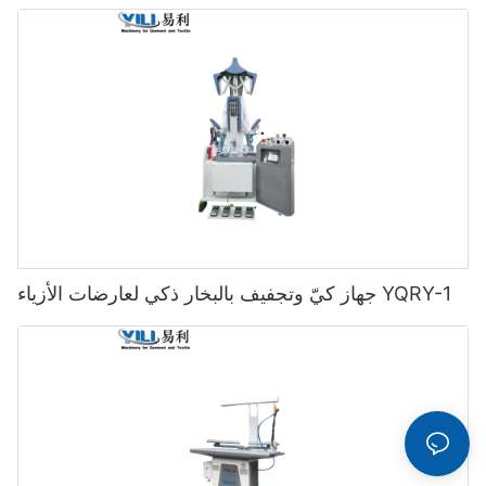
جهاز كيّ وتجفيف بالبخار ذكي لعارضات الأزياء YQRY-1