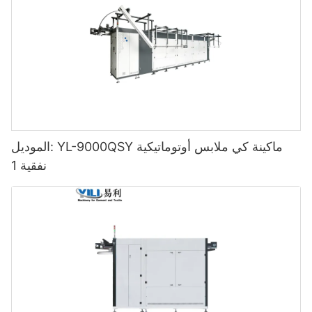
الموديل: YL-9000QSY ماكينة كي ملابس أوتوماتيكية
نفقية 1