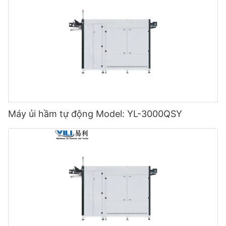
Máy ủi hầm tự động Model: YL-3000QSY