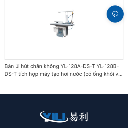
Bàn ủi hút chân không YL-128A-DS-T YL-128B-
DS-T tích hợp máy tạo hơi nước (có ống khói và
giá treo bàn ủi) loại hai tầng.