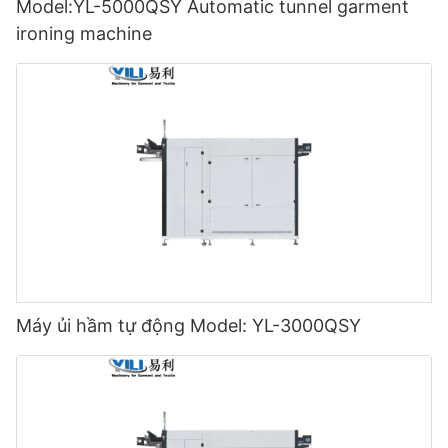
Model:YL-5000QSY Automatic tunnel garment
ironing machine
Máy ủi hầm tự động Model: YL-3000QSY