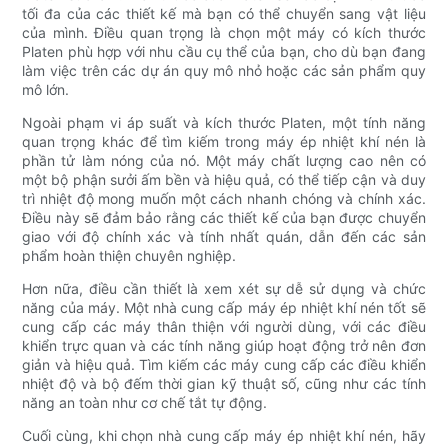
tối đa của các thiết kế mà bạn có thể chuyển sang vật liệu
của mình. Điều quan trọng là chọn một máy có kích thước
Platen phù hợp với nhu cầu cụ thể của bạn, cho dù bạn đang
làm việc trên các dự án quy mô nhỏ hoặc các sản phẩm quy
mô lớn.
Ngoài phạm vi áp suất và kích thước Platen, một tính năng
quan trọng khác để tìm kiếm trong máy ép nhiệt khí nén là
phần tử làm nóng của nó. Một máy chất lượng cao nên có
một bộ phận sưởi ấm bền và hiệu quả, có thể tiếp cận và duy
trì nhiệt độ mong muốn một cách nhanh chóng và chính xác.
Điều này sẽ đảm bảo rằng các thiết kế của bạn được chuyển
giao với độ chính xác và tính nhất quán, dẫn đến các sản
phẩm hoàn thiện chuyên nghiệp.
Hơn nữa, điều cần thiết là xem xét sự dễ sử dụng và chức
năng của máy. Một nhà cung cấp máy ép nhiệt khí nén tốt sẽ
cung cấp các máy thân thiện với người dùng, với các điều
khiển trực quan và các tính năng giúp hoạt động trở nên đơn
giản và hiệu quả. Tìm kiếm các máy cung cấp các điều khiển
nhiệt độ và bộ đếm thời gian kỹ thuật số, cũng như các tính
năng an toàn như cơ chế tắt tự động.
Cuối cùng, khi chọn nhà cung cấp máy ép nhiệt khí nén, hãy