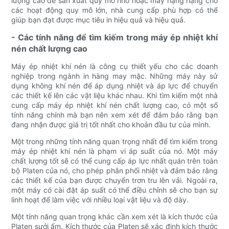
lượng cao để sản xuất quy mô nhỏ hoặc máy hạng nặng cho
các hoạt động quy mô lớn, nhà cung cấp phù hợp có thể
giúp bạn đạt được mục tiêu in hiệu quả và hiệu quả.
- Các tính năng để tìm kiếm trong máy ép nhiệt khí
nén chất lượng cao
Máy ép nhiệt khí nén là công cụ thiết yếu cho các doanh
nghiệp trong ngành in hàng may mặc. Những máy này sử
dụng không khí nén để áp dụng nhiệt và áp lực để chuyển
các thiết kế lên các vật liệu khác nhau. Khi tìm kiếm một nhà
cung cấp máy ép nhiệt khí nén chất lượng cao, có một số
tính năng chính mà bạn nên xem xét để đảm bảo rằng bạn
đang nhận được giá trị tốt nhất cho khoản đầu tư của mình.
Một trong những tính năng quan trọng nhất để tìm kiếm trong
máy ép nhiệt khí nén là phạm vi áp suất của nó. Một máy
chất lượng tốt sẽ có thể cung cấp áp lực nhất quán trên toàn
bộ Platen của nó, cho phép phân phối nhiệt và đảm bảo rằng
các thiết kế của bạn được chuyển trơn tru lên vải. Ngoài ra,
một máy có cài đặt áp suất có thể điều chỉnh sẽ cho bạn sự
linh hoạt để làm việc với nhiều loại vật liệu và độ dày.
Một tính năng quan trọng khác cần xem xét là kích thước của
Platen sưởi ấm. Kích thước của Platen sẽ xác định kích thước