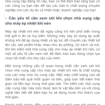
nhà cung cấp đáng tin cậy, bạn có thể đảm bảo rằng bạn có
các công cụ bạn cần để tạo các bản in chất lượng chuyên
nghiệp cho các dự án cá nhân hoặc doanh nghiệp của bạn.
- Các yếu tố cần xem xét khi chọn nhà cung cấp
cho máy ép nhiệt khí nén
Máy ép nhiệt khí nén đã ngày càng trở nên phổ biến trong
thế giới in ấn và tùy biến. Những máy này sử dụng áp suất
không khí để áp dụng nhiệt và áp lực để chuyển các thiết kế
lên các sản phẩm khác nhau như áo phông, túi xách và mũ.
Khi tìm kiếm một nhà cung cấp cho máy ép nhiệt khí nén, có
một số yếu tố cần xem xét để đảm bảo bạn đang chọn lựa
chọn tốt nhất cho nhu cầu của mình.
Một trong những yếu tố quan trọng nhất cần xem xét khi
chọn nhà cung cấp cho máy ép nhiệt khí nén là chất lượng
của các máy móc họ cung cấp. Một máy chất lượng cao sẽ
đảm bảo kết quả nhất quán và bền, giúp bạn tiết kiệm thời
gian và tiền bạc trong thời gian dài. Tìm kiếm các nhà cung
cấp cung cấp máy móc được làm từ vật liệu bền và với công
nghệ tiên tiến để đảm bảo họ sẽ đứng trước thử thách của
thời gian.
Ngoài chất lượng, điều quan trọng là phải xem xét phạm vi