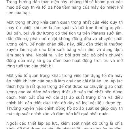
Trong hướng dẫn toàn diện này, chúng tôi sẽ khám phá các
mẹo để duy trì và tối đa hóa tiềm năng của máy ép nhiệt khí
nén của bạn.
Một trong những khía cạnh quan trọng nhất của việc duy trì
máy ép nhiệt khí nén là làm sạch và bôi trơn thường xuyên.
Bụi bẩn, bụi và dư lượng có thể tích tụ trên Platens sưởi ấm,
dẫn đến sự phân bố nhiệt không đồng đều và chuyển chất
lượng kém. Để ngăn chặn điều này, điều cần thiết là thường
xuyên làm sạch các tấm sưởi bằng vải mềm và dung dịch
làm sạch nhẹ. Ngoài ra, việc bôi trơn các bộ phận chuyển
động của máy sẽ giúp đảm bảo hoạt động trơn tru và mở
rộng tuổi thọ của thiết bị.
Một yếu tố quan trọng khác trong việc tận dụng tối đa máy
ép nhiệt khí nén của bạn là làm chủ các cài đặt áp lực. Áp lực
thích hợp là rất quan trọng để đạt được sự chuyển giao chất
lượng cao và đảm bảo rằng thiết kế tuân thủ chất nền đúng
cách. Nên bắt đầu với cài đặt áp suất trung bình và điều
chỉnh khi cần thiết dựa trên độ dày và loại vật liệu được ép.
Thường xuyên hiệu chỉnh đồng hồ đo áp suất sẽ giúp duy trì
mức áp suất chính xác và đảm bảo kết quả nhất quán.
Ngoài các thiết lập áp lực, kiểm soát nhiệt độ cũng là chìa
khóa để đạt được sự chuyển giao chất lượng chuyên nghiệp.