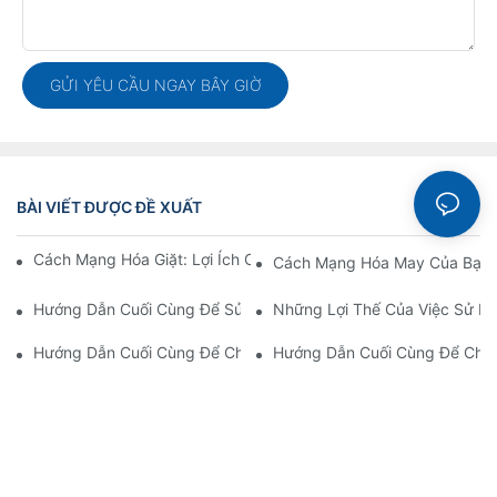
GỬI YÊU CẦU NGAY BÂY GIỜ
BÀI VIẾT ĐƯỢC ĐỀ XUẤT
Nguồn
Cách Mạng Hóa Giặt: Lợi Ích Của Máy Ủi Đường Hầm Tự Động
Cách Mạng Hóa May Của Bạn 
Hướng Dẫn Cuối Cùng Để Sử Dụng Máy Hút Chủ Đề
Những Lợi Thế Của Việc Sử Dụ
Hướng Dẫn Cuối Cùng Để Chọn Bàn Ủi Chân Không
Hướng Dẫn Cuối Cùng Để Chọn