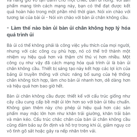
phẩm mang tính cách mạng này, bạn có thể đạt được kết
quả hoàn hảo trong một phần nhỏ thời gian. Nói xin chào với
tương lai của bài ủi - Nói xin chào với bàn ủi chân không cầu.
- Làm thế nào bàn ủi bàn ủi chân không hợp lý hóa
quá trình ủi
Bà ủi có thể không phải là công việc yêu thích của mọi người,
nhưng với các công cụ phù hợp, nó có thể trở thành một
nhiệm vụ hiệu quả hơn và thậm chí thú vị hơn nhiều. Một
công cụ như vậy đã cách mạng hóa quá trình ủi là bàn ủi
chân không cầu. Thiết bị sáng tạo này kết hợp các lợi ích của
bảng ủi truyền thống với chức năng bổ sung của hệ thống
chân không tích hợp, làm cho bàn ủi nhanh hơn, dễ dàng hơn
và hiệu quả hơn bao giờ hết.
Bàn ủi chân không cầu được thiết kế với cấu trúc giống như
cây cầu cung cấp bề mặt ủi lớn hơn so với bàn ủi tiêu chuẩn.
Không gian thêm này cho phép ủi hiệu quả hơn các sản
phẩm may mặc lớn hơn như khăn trải giường, khăn trải bàn
và màn kéo. Cấu trúc chắc chắn của bàn ủi chân không cầu
cũng đảm bảo sự ổn định và hỗ trợ trong khi ủi, giảm nguy cơ
vô tình gõ sắt hoặc gây ra nếp nhăn trên vải.