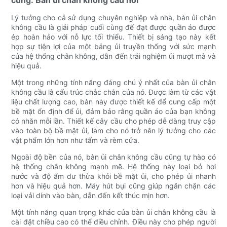
cùng: Bàn ủi chân không cầu nối
Lý tưởng cho cả sử dụng chuyên nghiệp và nhà, bàn ủi chân
không cầu là giải pháp cuối cùng để đạt được quần áo được
ép hoàn hảo với nỗ lực tối thiểu. Thiết bị sáng tạo này kết
hợp sự tiện lợi của một bảng ủi truyền thống với sức mạnh
của hệ thống chân không, dẫn đến trải nghiệm ủi mượt mà và
hiệu quả.
Một trong những tính năng đáng chú ý nhất của bàn ủi chân
không cầu là cấu trúc chắc chắn của nó. Được làm từ các vật
liệu chất lượng cao, bàn này được thiết kế để cung cấp một
bề mặt ổn định để ủi, đảm bảo rằng quần áo của bạn không
có nhăn mỗi lần. Thiết kế cây cầu cho phép dễ dàng truy cập
vào toàn bộ bề mặt ủi, làm cho nó trở nên lý tưởng cho các
vật phẩm lớn hơn như tấm và rèm cửa.
Ngoài độ bền của nó, bàn ủi chân không cầu cũng tự hào có
hệ thống chân không mạnh mẽ. Hệ thống này loại bỏ hơi
nước và độ ẩm dư thừa khỏi bề mặt ủi, cho phép ủi nhanh
hơn và hiệu quả hơn. Máy hút bụi cũng giúp ngăn chặn các
loại vải dính vào bàn, dẫn đến kết thúc mịn hơn.
Một tính năng quan trọng khác của bàn ủi chân không cầu là
cài đặt chiều cao có thể điều chỉnh. Điều này cho phép người