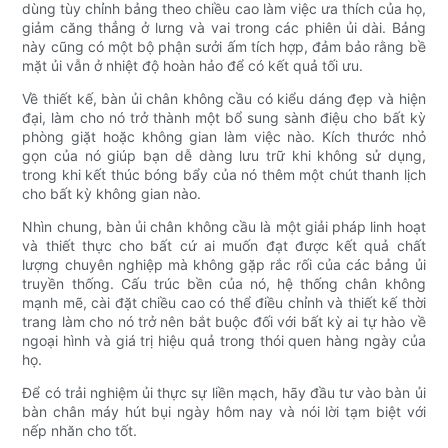
dùng tùy chỉnh bảng theo chiều cao làm việc ưa thích của họ,
giảm căng thẳng ở lưng và vai trong các phiên ủi dài. Bảng
này cũng có một bộ phận sưởi ấm tích hợp, đảm bảo rằng bề
mặt ủi vẫn ở nhiệt độ hoàn hảo để có kết quả tối ưu.
Về thiết kế, bàn ủi chân không cầu có kiểu dáng đẹp và hiện
đại, làm cho nó trở thành một bổ sung sành điệu cho bất kỳ
phòng giặt hoặc không gian làm việc nào. Kích thước nhỏ
gọn của nó giúp bạn dễ dàng lưu trữ khi không sử dụng,
trong khi kết thúc bóng bẩy của nó thêm một chút thanh lịch
cho bất kỳ không gian nào.
Nhìn chung, bàn ủi chân không cầu là một giải pháp linh hoạt
và thiết thực cho bất cứ ai muốn đạt được kết quả chất
lượng chuyên nghiệp mà không gặp rắc rối của các bảng ủi
truyền thống. Cấu trúc bền của nó, hệ thống chân không
mạnh mẽ, cài đặt chiều cao có thể điều chỉnh và thiết kế thời
trang làm cho nó trở nên bắt buộc đối với bất kỳ ai tự hào về
ngoại hình và giá trị hiệu quả trong thói quen hàng ngày của
họ.
Để có trải nghiệm ủi thực sự liền mạch, hãy đầu tư vào bàn ủi
bàn chân máy hút bụi ngày hôm nay và nói lời tạm biệt với
nếp nhăn cho tốt.