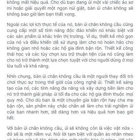
không mất hiệu quả. Cho dù bạn đang ủi một vài chiếc áo sơ
mi hoặc giải quyết một ngọn núi giặt, bàn ủi chân không sẽ
không bao giờ làm bạn thất vọng.
Ngoài các lợi ích thực tế của nó, bàn ủi chân không cầu cũng
cung cấp một số tính năng độc đáo khiến nó khác biệt với
các sản phẩm ủi khác trên thị trường. Ví dụ, thiết kế nhỏ gọn
của nó và điều khiển dễ sử dụng làm cho nó hoàn hảo cho
không gian nhỏ hoặc các hộ gia đình bận rộn. Thiết kế công
thái học và các tùy chọn lưu trữ thuận tiện của nó cũng làm
cho nó trở thành một lựa chọn tuyệt vời cho người dùng ở mọi
lứa tuổi và khả năng.
Nhìn chung, bàn ủi chân không cầu là một người thay đổi trò
chơi thực sự trong thế giới của công nghệ ủi. Thiết kế sáng
tạo của nó, các tính năng đa năng và xây dựng bền làm cho
nó trở thành giải pháp ủi tối đa cho các hộ gia đình thuộc mọi
quy mô. Cho dù bạn là một chuyên gia bận rộn hay cha mẹ
bận rộn, sản phẩm này chắc chắn sẽ làm cho trải nghiệm ủi
của bạn nhanh hơn, dễ dàng hơn và hiệu quả hơn bao giờ
hết.
Với bàn ủi chân không cầu, ủi sẽ không còn là việc vặt nữa -
đó sẽ là một niềm vui. Nói lời tạm biệt với quần áo nhăn nheo
và hàng giờ vô tận dành cho một chiếc bàn ủi nóng. Với sản