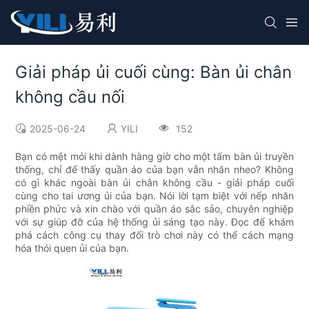
Giải pháp ủi cuối cùng: Bàn ủi chân
không cầu nối
2025-06-24
YILI
152
Bạn có mệt mỏi khi dành hàng giờ cho một tấm bàn ủi truyền
thống, chỉ để thấy quần áo của bạn vẫn nhăn nheo? Không
có gì khác ngoài bàn ủi chân không cầu - giải pháp cuối
cùng cho tai ương ủi của bạn. Nói lời tạm biệt với nếp nhăn
phiền phức và xin chào với quần áo sắc sảo, chuyên nghiệp
với sự giúp đỡ của hệ thống ủi sáng tạo này. Đọc để khám
phá cách công cụ thay đổi trò chơi này có thể cách mạng
hóa thói quen ủi của bạn.