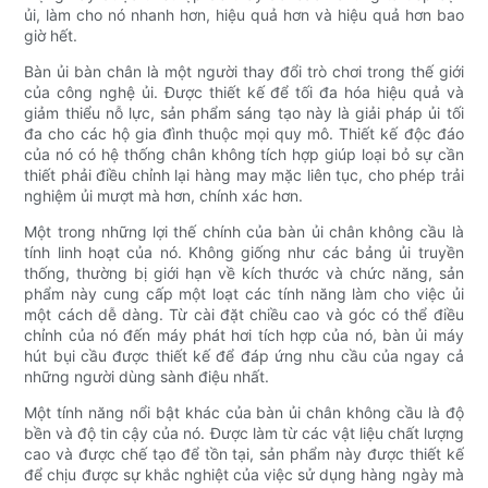
ủi, làm cho nó nhanh hơn, hiệu quả hơn và hiệu quả hơn bao
giờ hết.
Bàn ủi bàn chân là một người thay đổi trò chơi trong thế giới
của công nghệ ủi. Được thiết kế để tối đa hóa hiệu quả và
giảm thiểu nỗ lực, sản phẩm sáng tạo này là giải pháp ủi tối
đa cho các hộ gia đình thuộc mọi quy mô. Thiết kế độc đáo
của nó có hệ thống chân không tích hợp giúp loại bỏ sự cần
thiết phải điều chỉnh lại hàng may mặc liên tục, cho phép trải
nghiệm ủi mượt mà hơn, chính xác hơn.
Một trong những lợi thế chính của bàn ủi chân không cầu là
tính linh hoạt của nó. Không giống như các bảng ủi truyền
thống, thường bị giới hạn về kích thước và chức năng, sản
phẩm này cung cấp một loạt các tính năng làm cho việc ủi
một cách dễ dàng. Từ cài đặt chiều cao và góc có thể điều
chỉnh của nó đến máy phát hơi tích hợp của nó, bàn ủi máy
hút bụi cầu được thiết kế để đáp ứng nhu cầu của ngay cả
những người dùng sành điệu nhất.
Một tính năng nổi bật khác của bàn ủi chân không cầu là độ
bền và độ tin cậy của nó. Được làm từ các vật liệu chất lượng
cao và được chế tạo để tồn tại, sản phẩm này được thiết kế
để chịu được sự khắc nghiệt của việc sử dụng hàng ngày mà