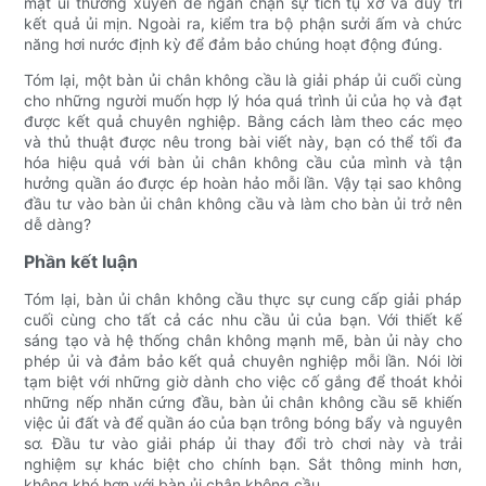
mặt ủi thường xuyên để ngăn chặn sự tích tụ xơ và duy trì
kết quả ủi mịn. Ngoài ra, kiểm tra bộ phận sưởi ấm và chức
năng hơi nước định kỳ để đảm bảo chúng hoạt động đúng.
Tóm lại, một bàn ủi chân không cầu là giải pháp ủi cuối cùng
cho những người muốn hợp lý hóa quá trình ủi của họ và đạt
được kết quả chuyên nghiệp. Bằng cách làm theo các mẹo
và thủ thuật được nêu trong bài viết này, bạn có thể tối đa
hóa hiệu quả với bàn ủi chân không cầu của mình và tận
hưởng quần áo được ép hoàn hảo mỗi lần. Vậy tại sao không
đầu tư vào bàn ủi chân không cầu và làm cho bàn ủi trở nên
dễ dàng?
Phần kết luận
Tóm lại, bàn ủi chân không cầu thực sự cung cấp giải pháp
cuối cùng cho tất cả các nhu cầu ủi của bạn. Với thiết kế
sáng tạo và hệ thống chân không mạnh mẽ, bàn ủi này cho
phép ủi và đảm bảo kết quả chuyên nghiệp mỗi lần. Nói lời
tạm biệt với những giờ dành cho việc cố gắng để thoát khỏi
những nếp nhăn cứng đầu, bàn ủi chân không cầu sẽ khiến
việc ủi đất và để quần áo của bạn trông bóng bẩy và nguyên
sơ. Đầu tư vào giải pháp ủi thay đổi trò chơi này và trải
nghiệm sự khác biệt cho chính bạn. Sắt thông minh hơn,
không khó hơn với bàn ủi chân không cầu.