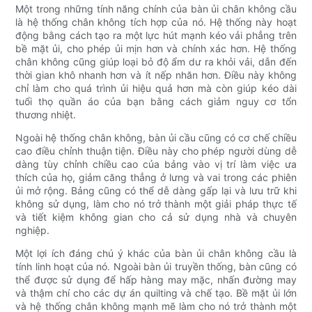
Một trong những tính năng chính của bàn ủi chân không cầu
là hệ thống chân không tích hợp của nó. Hệ thống này hoạt
động bằng cách tạo ra một lực hút mạnh kéo vải phẳng trên
bề mặt ủi, cho phép ủi mịn hơn và chính xác hơn. Hệ thống
chân không cũng giúp loại bỏ độ ẩm dư ra khỏi vải, dẫn đến
thời gian khô nhanh hơn và ít nếp nhăn hơn. Điều này không
chỉ làm cho quá trình ủi hiệu quả hơn mà còn giúp kéo dài
tuổi thọ quần áo của bạn bằng cách giảm nguy cơ tổn
thương nhiệt.
Ngoài hệ thống chân không, bàn ủi cầu cũng có cơ chế chiều
cao điều chỉnh thuận tiện. Điều này cho phép người dùng dễ
dàng tùy chỉnh chiều cao của bảng vào vị trí làm việc ưa
thích của họ, giảm căng thẳng ở lưng và vai trong các phiên
ủi mở rộng. Bảng cũng có thể dễ dàng gấp lại và lưu trữ khi
không sử dụng, làm cho nó trở thành một giải pháp thực tế
và tiết kiệm không gian cho cả sử dụng nhà và chuyên
nghiệp.
Một lợi ích đáng chú ý khác của bàn ủi chân không cầu là
tính linh hoạt của nó. Ngoài bàn ủi truyền thống, bàn cũng có
thể được sử dụng để hấp hàng may mặc, nhấn đường may
và thậm chí cho các dự án quilting và chế tạo. Bề mặt ủi lớn
và hệ thống chân không mạnh mẽ làm cho nó trở thành một