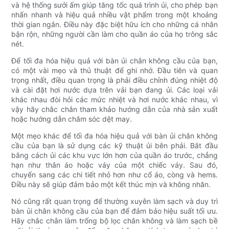
và hệ thống sưởi ấm giúp tăng tốc quá trình ủi, cho phép bạn
nhấn nhanh và hiệu quả nhiều vật phẩm trong một khoảng
thời gian ngắn. Điều này đặc biệt hữu ích cho những cá nhân
bận rộn, những người cần làm cho quần áo của họ trông sắc
nét.
Để tối đa hóa hiệu quả với bàn ủi chân không cầu của bạn,
có một vài mẹo và thủ thuật để ghi nhớ. Đầu tiên và quan
trọng nhất, điều quan trọng là phải điều chỉnh đúng nhiệt độ
và cài đặt hơi nước dựa trên vải bạn đang ủi. Các loại vải
khác nhau đòi hỏi các mức nhiệt và hơi nước khác nhau, vì
vậy hãy chắc chắn tham khảo hướng dẫn của nhà sản xuất
hoặc hướng dẫn chăm sóc dệt may.
Một mẹo khác để tối đa hóa hiệu quả với bàn ủi chân không
cầu của bạn là sử dụng các kỹ thuật ủi bên phải. Bắt đầu
bằng cách ủi các khu vực lớn hơn của quần áo trước, chẳng
hạn như thân áo hoặc váy của một chiếc váy. Sau đó,
chuyển sang các chi tiết nhỏ hơn như cổ áo, còng và hems.
Điều này sẽ giúp đảm bảo một kết thúc mịn và không nhăn.
Nó cũng rất quan trọng để thường xuyên làm sạch và duy trì
bàn ủi chân không cầu của bạn để đảm bảo hiệu suất tối ưu.
Hãy chắc chắn làm trống bộ lọc chân không và làm sạch bề