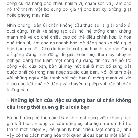
công cụ đa năng cho nhiều nhiệm vụ chăm sóc vải, làm cho
nó trở thành một bổ sung có giá trị cho bất kỳ phòng giặt
hoặc phòng may nào.
Nhìn chung, bàn ủi chân không cầu thực sự là giải pháp ủi
cuối cùng. Thiết kế sáng tạo của nó, hệ thống chân không
mạnh mẽ và cơ chế chiều cao có thể điều chỉnh hợp lý hóa
quá trình ủi, làm cho nó nhanh hơn, dễ dàng hơn và hiệu quả
hơn bao giờ hết. Cho dù bạn là một phụ huynh bận rộn đang
cố gắng đứng trên đống đồ giặt hoặc một thợ may chuyên
nghiệp đang tìm kiếm một công cụ đáng tin cậy để hỗ trợ
công việc của bạn, bàn ủi máy hút bụi là một bổ sung bắt
buộc phải có trong nhà hoặc studio của bạn. Nói lời tạm biệt
với những ngày đấu tranh với một bàn ủi mỏng manh và xin
chào các kết quả dễ dàng và chuyên nghiệp với bàn ủi chân
không cầu.
- Những lợi ích của việc sử dụng bàn ủi chân không
cầu trong thói quen giặt ủi của bạn
Bà ủi thường có thể cảm thấy như một công việc không bao
giờ kết thúc, nhưng với các công cụ phù hợp, nó có thể trở
thành một nhiệm vụ dễ quản lý hơn nhiều. Một công cụ như
vậy có thể cách mạng hóa thói quen ủi của bạn là một bàn ủi