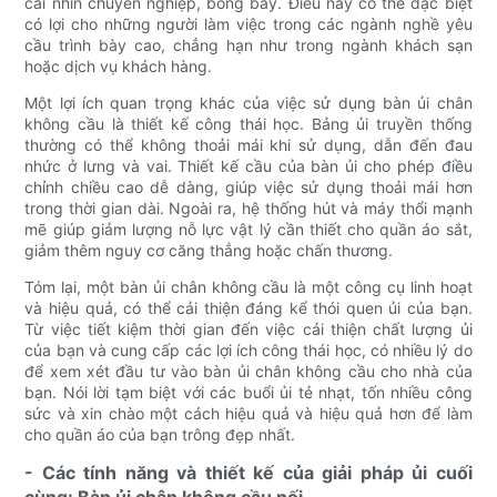
cái nhìn chuyên nghiệp, bóng bẩy. Điều này có thể đặc biệt
có lợi cho những người làm việc trong các ngành nghề yêu
cầu trình bày cao, chẳng hạn như trong ngành khách sạn
hoặc dịch vụ khách hàng.
Một lợi ích quan trọng khác của việc sử dụng bàn ủi chân
không cầu là thiết kế công thái học. Bảng ủi truyền thống
thường có thể không thoải mái khi sử dụng, dẫn đến đau
nhức ở lưng và vai. Thiết kế cầu của bàn ủi cho phép điều
chỉnh chiều cao dễ dàng, giúp việc sử dụng thoải mái hơn
trong thời gian dài. Ngoài ra, hệ thống hút và máy thổi mạnh
mẽ giúp giảm lượng nỗ lực vật lý cần thiết cho quần áo sắt,
giảm thêm nguy cơ căng thẳng hoặc chấn thương.
Tóm lại, một bàn ủi chân không cầu là một công cụ linh hoạt
và hiệu quả, có thể cải thiện đáng kể thói quen ủi của bạn.
Từ việc tiết kiệm thời gian đến việc cải thiện chất lượng ủi
của bạn và cung cấp các lợi ích công thái học, có nhiều lý do
để xem xét đầu tư vào bàn ủi chân không cầu cho nhà của
bạn. Nói lời tạm biệt với các buổi ủi tẻ nhạt, tốn nhiều công
sức và xin chào một cách hiệu quả và hiệu quả hơn để làm
cho quần áo của bạn trông đẹp nhất.
- Các tính năng và thiết kế của giải pháp ủi cuối