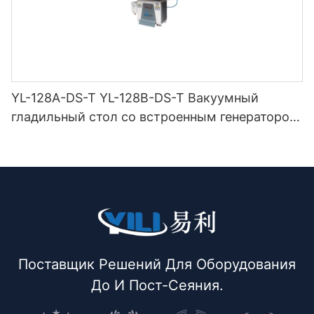
YL-128A-DS-T YL-128B-DS-T Вакуумный
гладильный стол со встроенным генератором
ниток (с дымоходом и вешалкой для утюга) с
двойной защелкой
Поставщик Решений Для Оборудования
До И Пост-Сеяния.