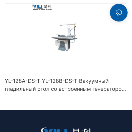
YL-128A-DS-T YL-128B-DS-T Вакуумный
гладильный стол со встроенным генератором
ниток (с дымоходом и вешалкой для утюга) с
двойной защелкой