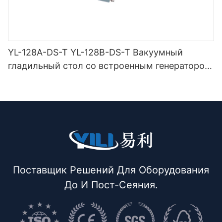
YL-128A-DS-T YL-128B-DS-T Вакуумный
гладильный стол со встроенным генератором
ниток (с дымоходом и вешалкой для утюга) с
двойной защелкой
Поставщик Решений Для Оборудования
До И Пост-Сеяния.