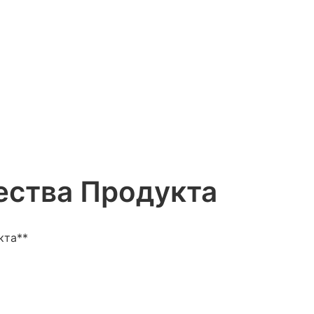
ства Продукта
кта**