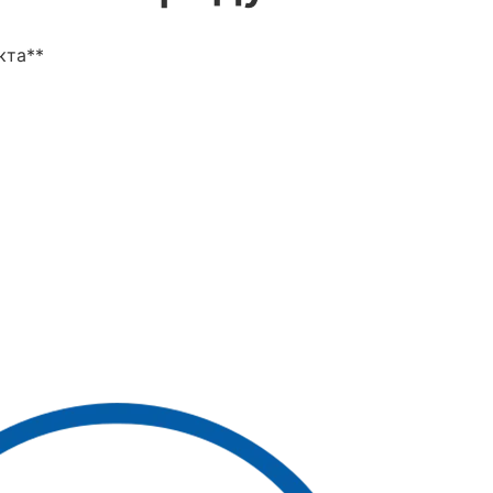
кта**