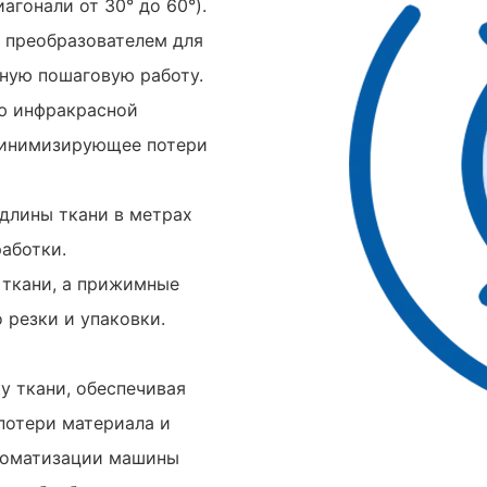
агонали от 30° до 60°).
м преобразователем для
чную пошаговую работу.
ю инфракрасной
минимизирующее потери
длины ткани в метрах
работки.
 ткани, а прижимные
 резки и упаковки.
у ткани, обеспечивая
 потери материала и
томатизации машины