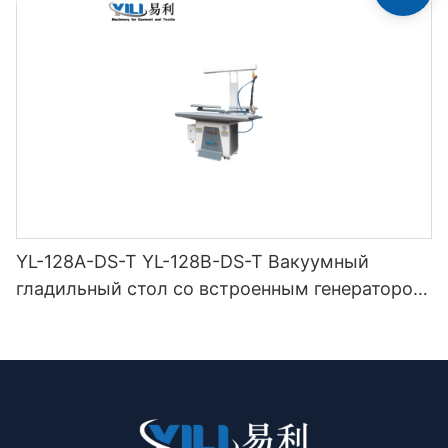
YL-128A-DS-T YL-128B-DS-T Вакуумный
гладильный стол со встроенным генератором
ниток (с дымоходом и вешалкой для утюга) с
двойной защелкой