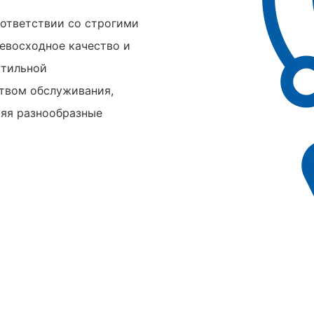
оответствии со строгими
евосходное качество и
стильной
твом обслуживания,
ряя разнообразные