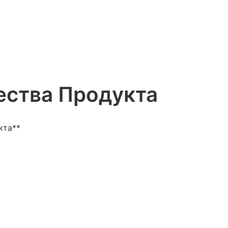
ства Продукта
кта**