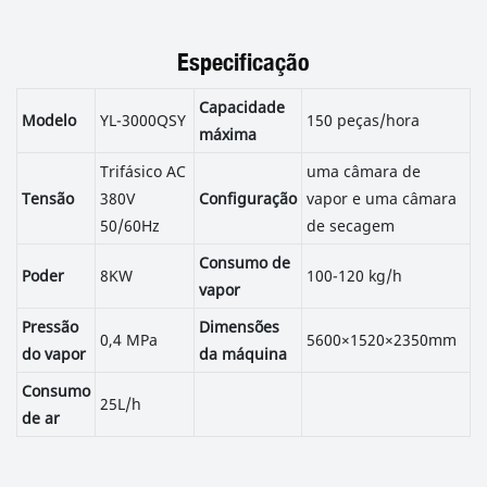
Especificação
Capacidade
Modelo
YL-3000QSY
150 peças/hora
máxima
Trifásico AC
uma câmara de
Tensão
380V
Configuração
vapor e uma câmara
50/60Hz
de secagem
Consumo de
Poder
8KW
100-120 kg/h
vapor
Pressão
Dimensões
0,4 MPa
5600×1520×2350mm
do vapor
da máquina
Consumo
25L/h
de ar