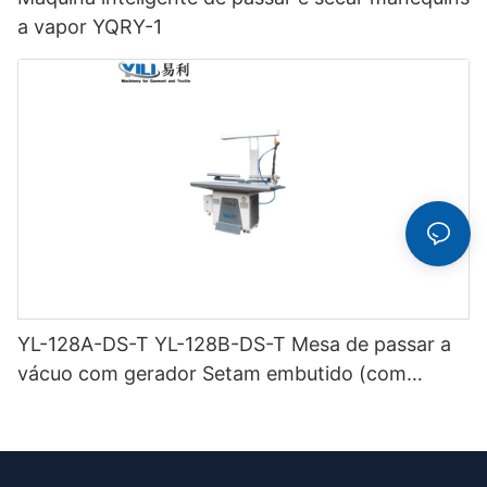
a vapor YQRY-1
YL-128A-DS-T YL-128B-DS-T Mesa de passar a
vácuo com gerador Setam embutido (com
chaminé e suporte para ferro) de dupla função