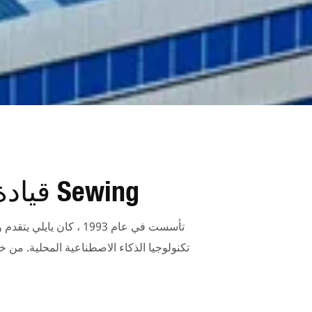
قيادة ما قبل البيع & مزود حلول معدات ما بعد Sewing
تأسست في عام 1993 ، ك
تكنولوجيا الذكاء الاصطناعية المحلية. من خل
قمنا بتطوير جيل جديد من 