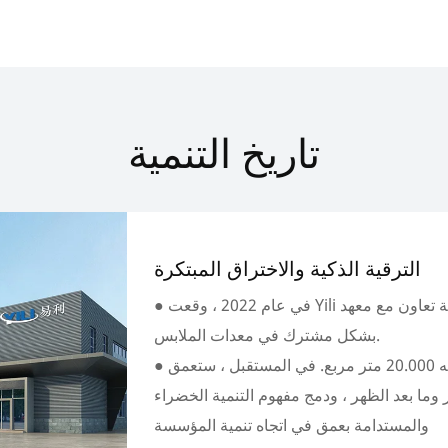
تاريخ التنمية
الترقية الذكية والاختراق المبتكرة
● في عام 2022 ، وقعت Yili اتفاقية تعاون مع معهد Zhaoqing للتكنولوجيا لتوسيع تطبيق الذكاء الاصطناعي
بشكل مشترك في معدات الملابس.
● في عام 2023 ، تم بناء مصنع جديد يبلغ مساحته 20.000 متر مربع. في المستقبل ، ستعمق Yili تطبيق الذكاء
 وما بعد الظهر ، ودمج مفهوم التنمية الخضراء
والمستدامة بعمق في اتجاه تنمية المؤسسة