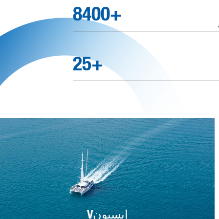
10000
+
30
+
Vإيسيون