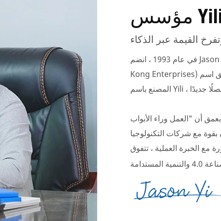
ؤسس Yili
في عام 1993 ، انضم Jason Yi إلى مصنع Machinery Taili (مشروع مشترك مع شركة Hong
Kong Enterprises) ونما من المستوى الشعبي. في عام 2008 ، أصبح المدير العام وأطلق اسم
بعمق أن "العمل وراء الأبواب
ت التكنولوجيا AI والأوساط الأكاديمية.
عملية ، تتفوق Yili الآن على أكثر من 30