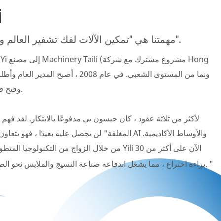
م
مهمتنا هي "تمكين الآلات لفك تشفير العالم وتفرخ القيمة عبر الذكاء".
المصنع باسم Yili ، وفتح فصلًا جديدًا.
لأكثر من ثلاثة عقود ، كان جيسون يي مدفوعًا بالابتكار. لقد فهم 
المغلقة" لن يحصل عليه بعيدًا ، فهو يتعاون بقوة مع شركا
من خلال الزواج من التكنولوجيا المتطورة مع الخبرة ال
براءة اختراع ، مما يشغل اندفاعة صناعة النسيج والملابس نحو الصناعة 4.0 والتنمية المستدامة. "