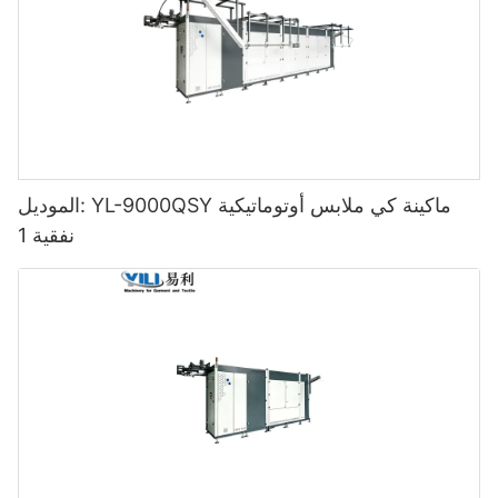
الموديل: YL-9000QSY ماكينة كي ملابس أوتوماتيكية
نفقية 1