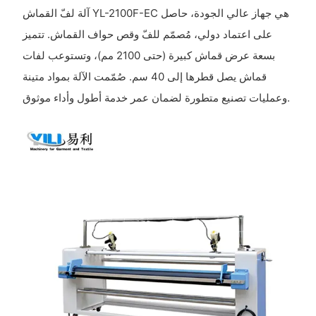
آلة لفّ القماش YL-2100F-EC هي جهاز عالي الجودة، حاصل
على اعتماد دولي، مُصمّم للفّ وقص حواف القماش. تتميز
بسعة عرض قماش كبيرة (حتى 2100 مم)، وتستوعب لفات
قماش يصل قطرها إلى 40 سم. صُمّمت الآلة بمواد متينة
وعمليات تصنيع متطورة لضمان عمر خدمة أطول وأداء موثوق.