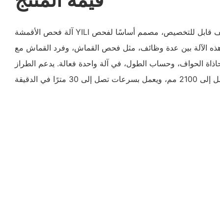
آلة فحص الأقمشة YILI هي جهاز متعدد الوظائف قابل للتخصيص، مصمم أساسًا لفحص
هذه الآلة بين عدة وظائف، مثل فحص القماش، وفرد القماش مع
ذاة الحواف، وحساب الطول، في آلة واحدة فعالة. يدعم الطراز YL-2100C-S-ED عرضًا