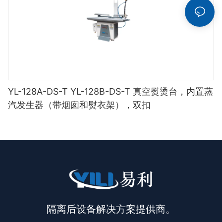
YL-128A-DS-T YL-128B-DS-T 真空熨烫台，内置蒸
汽发生器（带烟囱和熨衣架），双扣
隔离后设备解决方案提供商。