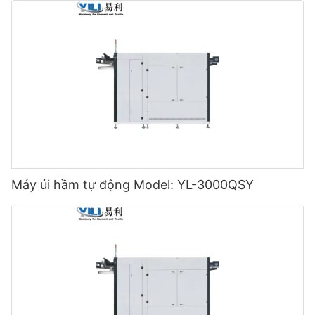
Máy ủi hầm tự động Model: YL-3000QSY