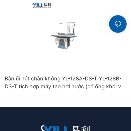
Bàn ủi hút chân không YL-128A-DS-T YL-128B-
DS-T tích hợp máy tạo hơi nước (có ống khói và
giá treo bàn ủi) loại hai tầng.