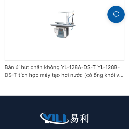
Bàn ủi hút chân không YL-128A-DS-T YL-128B-
DS-T tích hợp máy tạo hơi nước (có ống khói và
giá treo bàn ủi) loại hai tầng.