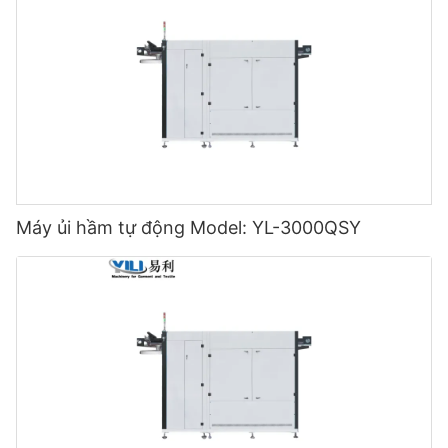
Máy ủi hầm tự động Model: YL-3000QSY