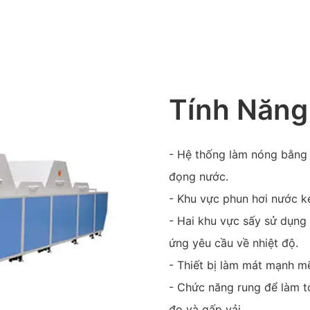
Tính Năng
- Hệ thống làm nóng bằng đ
đọng nước.
- Khu vực phun hơi nước ké
- Hai khu vực sấy sử dụng 
ứng yêu cầu về nhiệt độ.
- Thiết bị làm mát mạnh m
- Chức năng rung để làm tơ
đo và gấp vải.