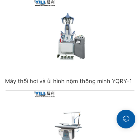
Máy thổi hơi và ủi hình nộm thông minh YQRY-1