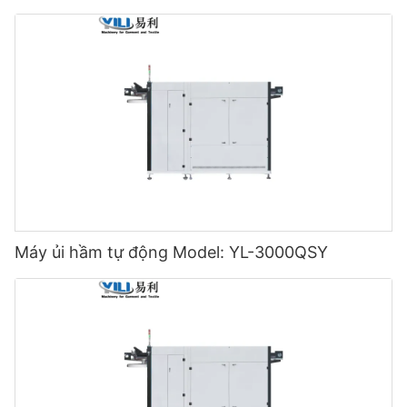
Máy ủi hầm tự động Model: YL-3000QSY