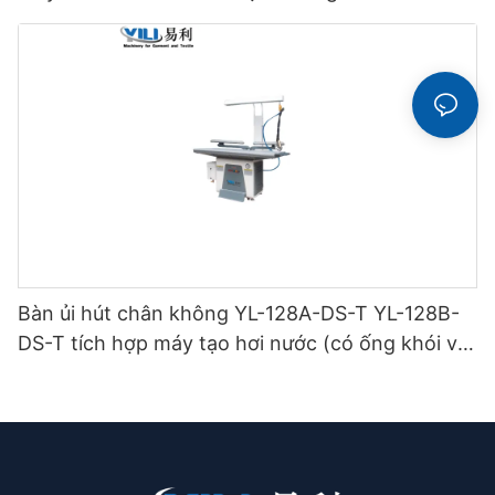
Bàn ủi hút chân không YL-128A-DS-T YL-128B-
DS-T tích hợp máy tạo hơi nước (có ống khói và
giá treo bàn ủi) loại hai tầng.