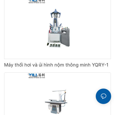
Máy thổi hơi và ủi hình nộm thông minh YQRY-1