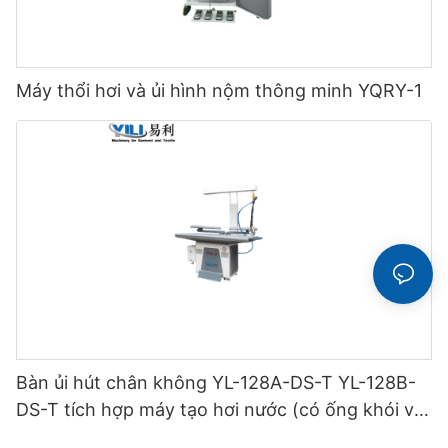
Máy thổi hơi và ủi hình nộm thông minh YQRY-1
Bàn ủi hút chân không YL-128A-DS-T YL-128B-
DS-T tích hợp máy tạo hơi nước (có ống khói và
giá treo bàn ủi) loại hai tầng.