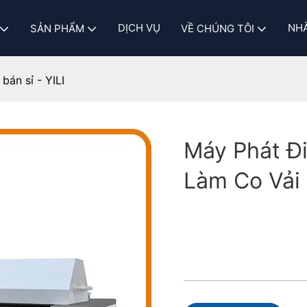
DỊCH VỤ
NHÀ
SẢN PHẨM
VỀ CHÚNG TÔI
bán sỉ - YILI
Máy Phát Đ
Làm Co Vải 