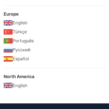
Europe
English
Türkçe
Português
Pусский
Español
North America
English