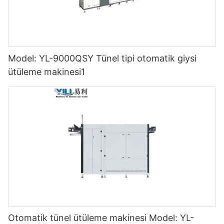
Model: YL-9000QSY Tünel tipi otomatik giysi
ütüleme makinesi1
Otomatik tünel ütüleme makinesi Model: YL-