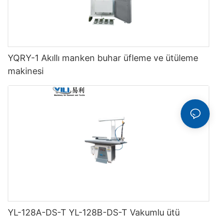
YQRY-1 Akıllı manken buhar üfleme ve ütüleme
makinesi
YL-128A-DS-T YL-128B-DS-T Vakumlu ütü