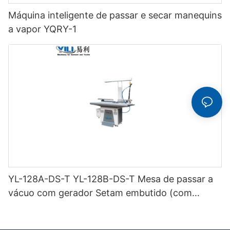
Máquina inteligente de passar e secar manequins
a vapor YQRY-1
YL-128A-DS-T YL-128B-DS-T Mesa de passar a
vácuo com gerador Setam embutido (com
chaminé e suporte para ferro) de dupla função